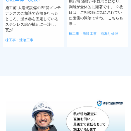
施行前 漆喰がボロボロになり、
剥離が全体的に顕著です。 ２枚
施工前 太陽光設備のPF管メンテ
目は、ご相談時に気にされてい
ナンスのご相談で点検を行った
た鬼側の漆喰ですね。 こちらも
ところ、温水器を固定している
漆...
ステンレス線が棟瓦に干渉し、
瓦が...
棟工事・漆喰工事
雨漏り修理
棟工事・漆喰工事