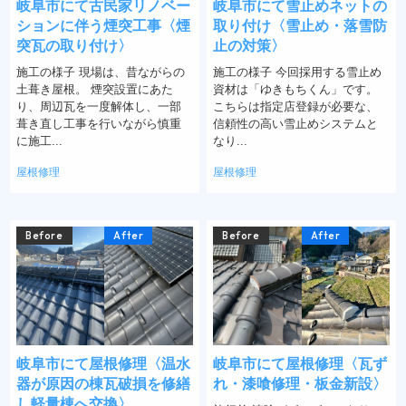
岐阜市にて古民家リノベー
岐阜市にて雪止めネットの
ションに伴う煙突工事〈煙
取り付け〈雪止め・落雪防
突瓦の取り付け〉
止の対策〉
施工の様子 現場は、昔ながらの
施工の様子 今回採用する雪止め
土葺き屋根。 煙突設置にあた
資材は「ゆきもちくん」です。
り、周辺瓦を一度解体し、一部
こちらは指定店登録が必要な、
葺き直し工事を行いながら慎重
信頼性の高い雪止めシステムと
に施工...
なり...
屋根修理
屋根修理
Before
After
Before
After
岐阜市にて屋根修理〈温水
岐阜市にて屋根修理〈瓦ず
器が原因の棟瓦破損を修繕
れ・漆喰修理・板金新設〉
し軽量棟へ交換〉