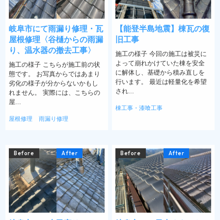
岐阜市にて雨漏り修理・瓦
【能登半島地震】棟瓦の復
屋根修理〈谷樋からの雨漏
旧工事
り、温水器の撤去工事〉
施工の様子 今回の施工は被災に
よって崩れかけていた棟を安全
施工の様子 こちらが施工前の状
に解体し、基礎から積み直しを
態です。 お写真からではあまり
行います。 最近は軽量化を希望
劣化の様子が分からないかもし
され...
れません。 実際には、こちらの
屋...
棟工事・漆喰工事
屋根修理
雨漏り修理
Before
After
Before
After