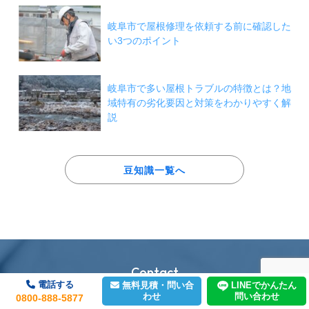
岐阜市で屋根修理を依頼する前に確認した
い3つのポイント
岐阜市で多い屋根トラブルの特徴とは？地
域特有の劣化要因と対策をわかりやすく解
説
豆知識一覧へ
Contact
電話する
LINEでかんたん
無料見積・問い合
わせ
問い合わせ
問い合わせ
0800-888-5877