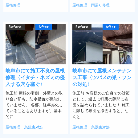
屋根修理
屋根修理
雨漏り修理
Before
After
Before
After
岐阜市にて施工不良の屋根
岐阜市にて屋根メンテナン
修理〈イタチ・ネズミの侵
ス工事〈ツバメの巣・フン
入する穴を塞ぐ〉
の対処〉
施工前 屋根の妻側・外壁との取
施工前 お客様のご自身での対策
り合い部も、防水措置が機能し
として、過去に軒裏の隙間に布
ていません。 各部、経年劣化し
団を詰められていました！ 施工
ていることもありますが、基本
に際して布団を撤去すると、な
的に...
んと...
屋根修理
鳥獣害対処
屋根修理
鳥獣害対処