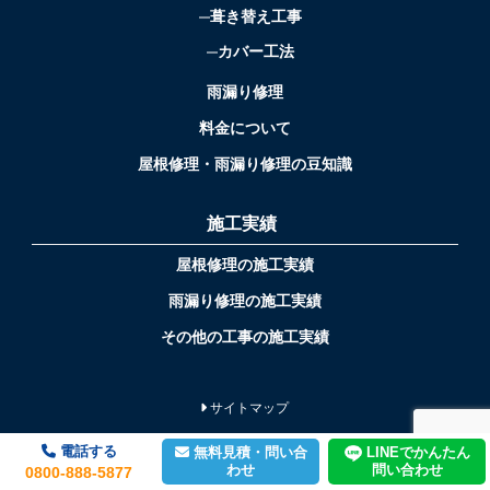
葺き替え工事
カバー工法
雨漏り修理
料金について
屋根修理・雨漏り修理の豆知識
施工実績
屋根修理の施工実績
雨漏り修理の施工実績
その他の工事の施工実績
サイトマップ
プライバシーポリシー
電話する
LINEでかんたん
無料見積・問い合
わせ
問い合わせ
0800-888-5877