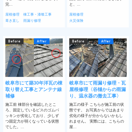
完...
と、...
屋根修理
棟工事・漆喰工事
屋根修理
葺き直し
雨漏り修理
火災保険
Before
After
Before
After
岐阜市にて築30年洋瓦の棟
岐阜市にて雨漏り修理・瓦
取り替え工事とアンテナ線
屋根修理〈谷樋からの雨漏
補修
り、温水器の撤去工事〉
施工前 棟部分を確認したとこ
施工の様子 こちらが施工前の状
ろ、固定しているビスのゴムパ
態です。 お写真からではあまり
ッキンが劣化しており、少しず
劣化の様子が分からないかもし
つ固定力が弱くなっている状態
れません。 実際には、こちらの
でした。...
屋...