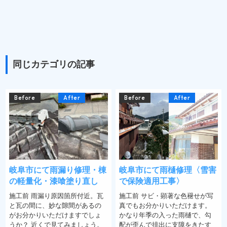
同じカテゴリの記事
Before
After
Before
After
岐阜市にて雨漏り修理・棟
岐阜市にて雨樋修理〈雪害
の軽量化・漆喰塗り直し
で保険適用工事〉
施工前 雨漏り原因箇所付近。瓦
施工前 サビ・顕著な色褪せが写
と瓦の間に、妙な隙間があるの
真でもお分かりいただけます。
がお分かりいただけますでしょ
かなり年季の入った雨樋で、勾
うか？ 近くで見てみましょう。
配が歪んで排出に支障をきたす