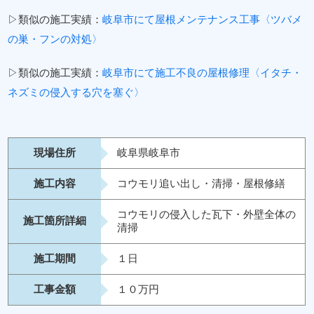
▷類似の施工実績：
岐阜市にて屋根メンテナンス工事〈ツバメ
の巣・フンの対処〉
▷類似の施工実績：
岐阜市にて施工不良の屋根修理〈イタチ・
ネズミの侵入する穴を塞ぐ〉
現場住所
岐阜県岐阜市
施工内容
コウモリ追い出し・清掃・屋根修繕
コウモリの侵入した瓦下・外壁全体の
施工箇所詳細
清掃
施工期間
１日
工事金額
１０万円