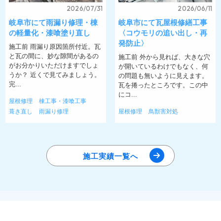
2026/07/31
2026/06/11
岐阜市にて雨漏り修理・棟
岐阜市にて瓦屋根修繕工事
の軽量化・漆喰塗り直し
〈コウモリの追い出し・再
発防止〉
施工前 雨漏り原因箇所付近。瓦
と瓦の間に、妙な隙間があるの
施工前 外から見れば、大きな穴
がお分かりいただけますでしょ
が開いているわけでもなく、何
うか？ 近くで見てみましょう。
の問題も無いように見えます。
完...
瓦を捲ったところです。この中
にコ...
屋根修理
棟工事・漆喰工事
葺き直し
雨漏り修理
屋根修理
鳥獣害対処
施工実績一覧へ