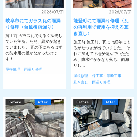
2026/07/31
2026/07/31
岐阜市にてガラス瓦の雨漏
能登町にて雨漏り修理〈瓦
り修理〈台風後雨漏り〉
の再利用で費用を抑える葺
き直し〉
施工前 ガラス瓦で明るく採光し
ていた箇所。ただ、異変が起き
施工前 施工前、瓦には経年によ
ていました。 瓦の下にあるはず
るがたつきが出ていました。 そ
の防水用の板がなかったので
れに加えて下地が傷んでいたた
す！ ...
め、防水性がかなり落ち、雨漏
りし...
屋根修理
雨漏り修理
屋根修理
棟工事・漆喰工事
葺き直し
雨漏り修理
Before
After
Before
After