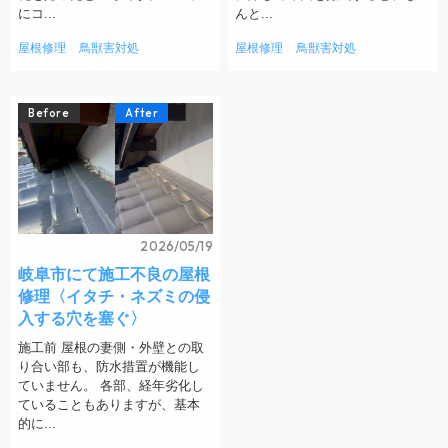
にコ...
んと...
屋根修理
鳥獣害対処
屋根修理
鳥獣害対処
Before
After
2026/05/19
岐阜市にて施工不良の屋根
修理〈イタチ・ネズミの侵
入する穴を塞ぐ〉
施工前 屋根の妻側・外壁との取
り合い部も、防水措置が機能し
ていません。 各部、経年劣化し
ていることもありますが、基本
的に...