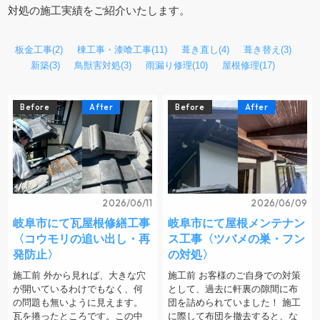
対処の施工実績をご紹介いたします。
板金工事
(2)
棟工事・漆喰工事
(11)
葺き直し
(4)
葺き替え
(3)
新築
(3)
鳥獣害対処
(3)
雨漏り修理
(10)
屋根修理
(17)
Before
After
Before
After
2026/06/11
2026/06/09
岐阜市にて瓦屋根修繕工事
岐阜市にて屋根メンテナン
〈コウモリの追い出し・再
ス工事〈ツバメの巣・フン
発防止〉
の対処〉
施工前 外から見れば、大きな穴
施工前 お客様のご自身での対策
が開いているわけでもなく、何
として、過去に軒裏の隙間に布
の問題も無いように見えます。
団を詰められていました！ 施工
瓦を捲ったところです。この中
に際して布団を撤去すると、な